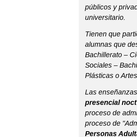
públicos y priv
CONVOCATORIA ADMI
universitario.
PLAN DIGITAL IESO 
Tienen que parti
PUBLICADA CONVOCA
alumnas que des
ESO PARA EL CURSO 20
Bachillerato – 
RECOMENDACIONES 
Sociales – Bachi
RESOLUCIÓN PROVISI
Plásticas o Arte
RESOLUCIÓN PROVIS
Las enseñanzas
SCHOOL MUSICALS
presencial noc
proceso de admis
proceso de "Adm
Personas Adult