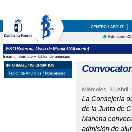
Pa
co
pri
CENTRO / ABOUT
EducamosC
INFÓRMATE / INFORM
CRFP
IESO Belerma, Ossa de Montiel (Albacete)
ADMISIÓN ESO Y BAC
Inicio
»
Infórmate
»
Tablón de anuncios
Se encuentra usted aquí
ADMISIÓN ALUMNADO 
INFÓRMATE / INFORMATION
Convocatori
Tablón de Anuncios / Noticeboard
BACHILLERATO 2021-20
Miércoles, 20 Abril,
ADMISIÓN ALUMNADO 
La Consejería d
BACHILLERATO
de la Junta de 
AYUDAS TRANSPORTE
Mancha convoca,
CONVOCADAS PRUEBA
admisión de alu