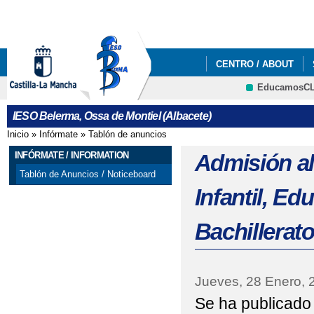
Pa
co
pri
CENTRO / ABOUT
EducamosC
INFÓRMATE / INFORM
CRFP
IESO Belerma, Ossa de Montiel (Albacete)
ADMISIÓN ESO Y BAC
Inicio
»
Infórmate
»
Tablón de anuncios
Se encuentra usted aquí
ADMISIÓN ALUMNADO 
INFÓRMATE / INFORMATION
Admisión a
Tablón de Anuncios / Noticeboard
BACHILLERATO 2021-20
Infantil, E
ADMISIÓN ALUMNADO 
Bachillerat
BACHILLERATO
AYUDAS TRANSPORTE
Jueves, 28 Enero, 
Se ha publicado
CONVOCADAS PRUEBA