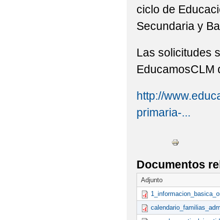
ciclo de Educaci
CONVOCATORIA ADMI
Secundaria y Bac
PLAN DIGITAL IESO 
Las solicitudes 
PUBLICADA CONVOCA
EducamosCLM del
ESO PARA EL CURSO 20
http://www.educa
RECOMENDACIONES 
primaria-...
RESOLUCIÓN PROVISI
RESOLUCIÓN PROVIS
SCHOOL MUSICALS
Documentos re
Adjunto
1_informacion_basica_o
calendario_familias_adm